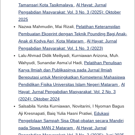
Tamansari Kota Tasikmalaya
,
Al Hayat: Jurnal
Pengabdian Masyarakat: Vol. 3 No. 3 (2025): Oktober
2025
Nazwa Mahmudin, Mai Rizali,
Pelatihan Keterampilan
Pembuatan Ekoprint dengan Teknik Pounding Bagi Anak-
Anak di Kodya Asri, Kota Mataram
,
Al Hayat: Jurnal
Pengabdian Masyarakat: Vol. 1 No. 3 (2023)
Lalu Ahmad Didik Meiliyadi, Kurniawan Arizona, Muh.
Wahyudi, Sunandar Asma'ul Hadi,
Pelatihan Penulisan
Karya Ilmiah dan Publikasinya pada Jurnal Ilmiah
Bereputasi untuk Meningkatkan Kompetensi Mahasiswa
Pendidikan Fisika Universitas Islam Negeri Mataram
,
Al
Hayat: Jurnal Pengabdian Masyarakat: Vol. 2 No. 3
(2024): Oktober 2024
Salsabila Yunita Kurniawan, Novitarini, I Nyoman Bagus
Aji Kresnapati, Baiq Yulia Hasni Pratiwi,
Edukasi
Pengelolaan Sampah Sisa Obat-obatan secara Mandiri
pada Siswa MAN 2 Mataram
,
Al Hayat: Jurnal