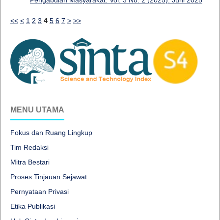
Pengabdian Masyarakat: Vol. 3 No. 2 (2025): Juni 2025
<<
<
1
2
3
4
5
6
7
>
>>
MENU UTAMA
Fokus dan Ruang Lingkup
Tim Redaksi
Mitra Bestari
Proses Tinjauan Sejawat
Pernyataan Privasi
Etika Publikasi