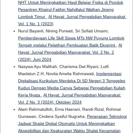
NHT Untuk Meningkatkan Hasil Belajar Fisika di Pondok
Pesantren Khairul Fatihin Nahdlatul Wathan Jineng
Lombok Timur
,
Al Hayat: Jurnal Pengabdian Masyarakat:
Vol. 1 No. 1 (2023)
Nurul Bayanti, Nining Purwati, Sri Sofiati Umami,
Pemberdayaan Life Skill Siswa MTs NW Puyung Lombok
Tengah melalui Pelatihan Pembuatan Batik Ekoprint
,
Al
Hayat: Jurnal Pengabdian Masyarakat: Vol. 2 No. 2
(2024): Juni 2024
Nasywa Ayu Malihah, Charisma Dwi Riyani, Lutfi
Maelatun Z.H, Novita Amelia Rahmawati,
Implementasi
Digitalisasi Kurikulum Merdeka Di SD Negeri 3 Tenggeles
Kudus Dengan Media Canva Sebagai Pengabdian Kuliah
Kerja Nyata
,
Al Hayat: Jurnal Pengabdian Masyarakat:
Vol. 2 No. 3 (2024): Oktober 2024
Alam Rahmatulloh, Erna Haerani, Randi Rizal, Rohmat
Gunawan, Cindera Syaiful Nugraha,
Penerapan Teknologi
Jadwal Shalat Digital Otomatis Untuk Meningkatkan
Aksesibilitas dan Keakuratan Waktu Shalat Kecamatan