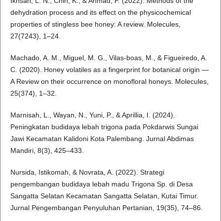
Ikhsan, L. N., Chin, K., & Ahmad, F. (2022). Methods of the
dehydration process and its effect on the physicochemical
properties of stingless bee honey: A review. Molecules,
27(7243), 1–24.
Machado, A. M., Miguel, M. G., Vilas-boas, M., & Figueiredo, A.
C. (2020). Honey volatiles as a fingerprint for botanical origin —
A Review on their occurrence on monofloral honeys. Molecules,
25(374), 1–32.
Marnisah, L., Wayan, N., Yuni, P., & Aprillia, I. (2024).
Peningkatan budidaya lebah trigona pada Pokdarwis Sungai
Jawi Kecamatan Kalidoni Kota Palembang. Jurnal Abdimas
Mandiri, 8(3), 425–433.
Nursida, Istikomah, & Novrata, A. (2022). Strategi
pengembangan budidaya lebah madu Trigona Sp. di Desa
Sangatta Selatan Kecamatan Sangatta Selatan, Kutai Timur.
Jurnal Pengembangan Penyuluhan Pertanian, 19(35), 74–86.