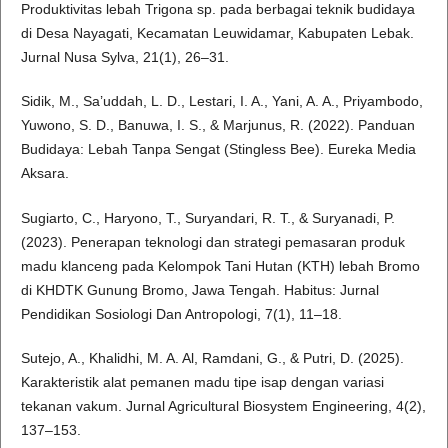
Produktivitas lebah Trigona sp. pada berbagai teknik budidaya
di Desa Nayagati, Kecamatan Leuwidamar, Kabupaten Lebak.
Jurnal Nusa Sylva, 21(1), 26–31.
Sidik, M., Sa’uddah, L. D., Lestari, I. A., Yani, A. A., Priyambodo,
Yuwono, S. D., Banuwa, I. S., & Marjunus, R. (2022). Panduan
Budidaya: Lebah Tanpa Sengat (Stingless Bee). Eureka Media
Aksara.
Sugiarto, C., Haryono, T., Suryandari, R. T., & Suryanadi, P.
(2023). Penerapan teknologi dan strategi pemasaran produk
madu klanceng pada Kelompok Tani Hutan (KTH) lebah Bromo
di KHDTK Gunung Bromo, Jawa Tengah. Habitus: Jurnal
Pendidikan Sosiologi Dan Antropologi, 7(1), 11–18.
Sutejo, A., Khalidhi, M. A. Al, Ramdani, G., & Putri, D. (2025).
Karakteristik alat pemanen madu tipe isap dengan variasi
tekanan vakum. Jurnal Agricultural Biosystem Engineering, 4(2),
137–153.