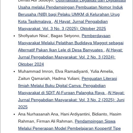
Dimas Adi Sudibyo,
Optimalisasi Legalitas dan Digitalisasi
Usaha melalui Pendampingan Pembuatan Nomor Induk
Berusaha (NIB) bagi Pelaku UMKM di Kelurahan Urug
Kota Tasikmalaya
,
Al Hayat: Jurnal Pengabdian
Masyarakat: Vol. 3 No. 3 (2025): Oktober 2025
Shofiyatun Nisa', Bagas Setyono,
Pemberdayaan
Masyarakat Melalui Pelatihan Budidaya Maggot sebagai
Alternatif Pakan Ikan Lele di Desa Banyuates
,
Al Hayat:
Jurnal Pengabdian Masyarakat: Vol. 2 No. 3 (2024):
Oktober 2024
Muhammad Imron, Elva Ramadiyanti, Yulia Amelia,
Zaitun Qamariah, Hadma Yuliani,
Penguatan Literasi
Ilmiah Melalui Buku Digital Canva: Pengabdian
Masyarakat di SDIT Al-Furqan Palangka Raya
,
Al Hayat:
Jurnal Pengabdian Masyarakat: Vol. 3 No. 2 (2025): Juni
2025
Ana Nurhasanah Ana, Hani Ardiyantini, Bidianto, Hasim
Rahman, Firman Ali Rahman,
Pendampingan Siswa
Melalui Penerapan Model Pembelajaran Koopertif Tipe