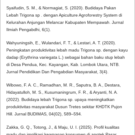
Syaifudin, S. M., & Normagiat, S. (2020). Budidaya Pakan
Lebah Trigona sp . dengan Apiculture Agroforestry System di
Kelurahan Anjungan Melancar Kabupaten Mempawah. Jurnal
Ilmiah Pengabdhi, 6(1).
Wahyuningsih, E., Wulandari, F. T., & Lestari, A. T. (2020).
Peningkatan produktivitas lebah madu Trigona sp. dengan kayu
dadap (Erythrina variegata L.) sebagai bahan baku stup lebah
di Desa Pendua, Kec. Kayangan, Kab. Lombok Utara, NTB.
Jurnal Pendidikan Dan Pengabdian Masyarakat, 3(4).
Wibowo, F. A. C., Ramadhan, M. R., Saputra, B. A., Destara,
Hidayatulloh, M. S., Kusumaningrum, F. R., & Aryanti, N. A.
(2022). Budidaya lebah Trigona sp. upaya meningkatkan
produktivitas masyarakat Dusun Tretes sekitar KHDTK Pujon
Hill. Jurnal BUDIMAS, 04(02), 589–594.
Zakka, G. Q., Totong, J., & Maju, U. I. (2025). Profil kualitas
madu dan implikasi keamanan konsumen di apotek Pasar