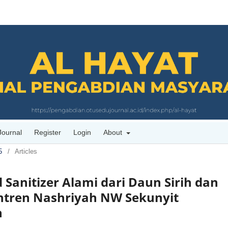
Journal
Register
Login
About
5
/
Articles
Sanitizer Alami dari Daun Sirih dan
antren Nashriyah NW Sekunyit
h