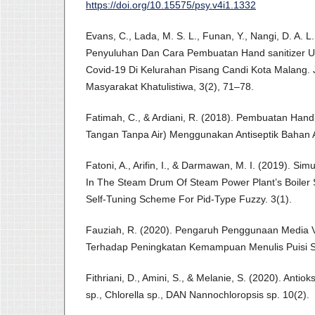
https://doi.org/10.15575/psy.v4i1.1332
Evans, C., Lada, M. S. L., Funan, Y., Nangi, D. A. L
Penyuluhan Dan Cara Pembuatan Hand sanitizer 
Covid-19 Di Kelurahan Pisang Candi Kota Malang.
Masyarakat Khatulistiwa, 3(2), 71–78.
Fatimah, C., & Ardiani, R. (2018). Pembuatan Hand
Tangan Tanpa Air) Menggunakan Antiseptik Bahan 
Fatoni, A., Arifin, I., & Darmawan, M. I. (2019). Sim
In The Steam Drum Of Steam Power Plant’s Boiler
Self-Tuning Scheme For Pid-Type Fuzzy. 3(1).
Fauziah, R. (2020). Pengaruh Penggunaan Media 
Terhadap Peningkatan Kemampuan Menulis Puisi S
Fithriani, D., Amini, S., & Melanie, S. (2020). Antio
sp., Chlorella sp., DAN Nannochloropsis sp. 10(2).