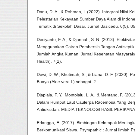
Danu, D. A., & Rohman, I. (2022). Integrasi Nilai K
Pelestarian Kekayaan Sumber Daya Alam di Indon
Tematik di Sekolah Dasar. Jurnal Basicedu, 6(5), 
Desiyanto, F. A., & Djannah, S. N. (2013). Efektivi
Menggunakan Cairan Pembersih Tangan Antiseptik 
Jumlah Angka Kuman. Jurnal Kesehatan Masyarakat
Health), 7(2).
Dewi, D. W., Khotimah, S., & Liana, D. F. (2020). 
Buaya (Aloe vera L) sebagai. 2.
Djapiala, F. Y., Montolalu, L. A., & Mentang, F. (20
Dalam Rumput Laut Caulerpa Racemosa Yang Berp
Antioksidan. MEDIA TEKNOLOGI HASIL PERIKANAN
Erlangga, E. (2017). Bimbingan Kelompok Meningk
Berkomunikasi Siswa. Psympathic : Jurnal Ilmiah Ps