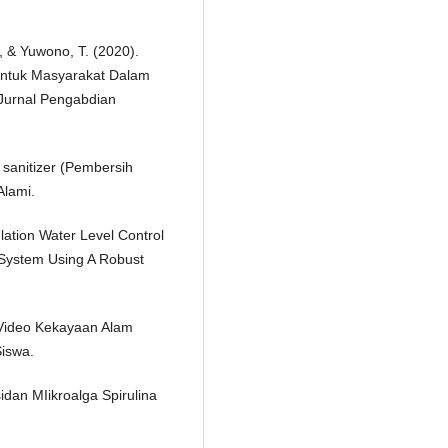
., & Yuwono, T. (2020).
Untuk Masyarakat Dalam
 Jurnal Pengabdian
 sanitizer (Pembersih
Alami.
ulation Water Level Control
 System Using A Robust
Video Kekayaan Alam
iswa.
ksidan MIikroalga Spirulina