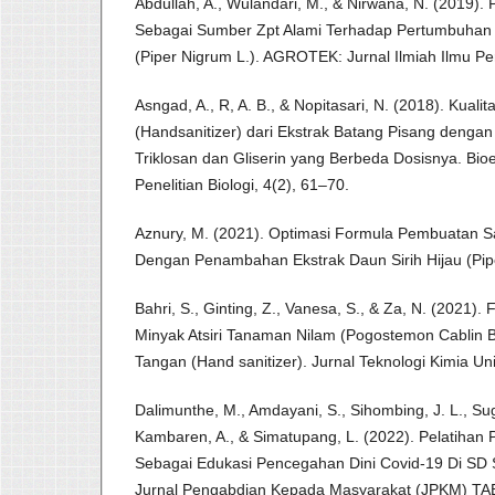
Abdullah, A., Wulandari, M., & Nirwana, N. (2019)
Sebagai Sumber Zpt Alami Terhadap Pertumbuhan
(Piper Nigrum L.). AGROTEK: Jurnal Ilmiah Ilmu Per
Asngad, A., R, A. B., & Nopitasari, N. (2018). Kual
(Handsanitizer) dari Ekstrak Batang Pisang denga
Triklosan dan Gliserin yang Berbeda Dosisnya. Bio
Penelitian Biologi, 4(2), 61–70.
Aznury, M. (2021). Optimasi Formula Pembuatan Sa
Dengan Penambahan Ekstrak Daun Sirih Hijau (Piper
Bahri, S., Ginting, Z., Vanesa, S., & Za, N. (2021).
Minyak Atsiri Tanaman Nilam (Pogostemon Cablin B
Tangan (Hand sanitizer). Jurnal Teknologi Kimia Uni
Dalimunthe, M., Amdayani, S., Sihombing, J. L., Sugi
Kambaren, A., & Simatupang, L. (2022). Pelatihan
Sebagai Edukasi Pencegahan Dini Covid-19 Di SD
Jurnal Pengabdian Kepada Masyarakat (JPKM) TAB