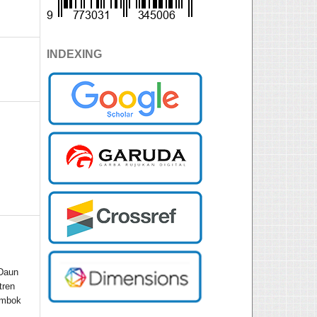
INDEXING
 Daun
tren
ombok