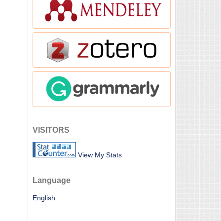
VISITORS
View My Stats
Language
English