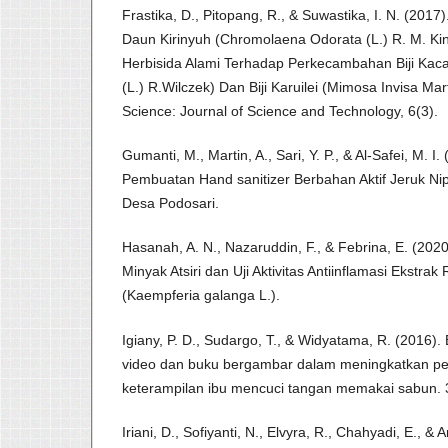
Frastika, D., Pitopang, R., & Suwastika, I. N. (2017).
Daun Kirinyuh (Chromolaena Odorata (L.) R. M. Ki
Herbisida Alami Terhadap Perkecambahan Biji Kaca
(L.) R.Wilczek) Dan Biji Karuilei (Mimosa Invisa Mart
Science: Journal of Science and Technology, 6(3).
Gumanti, M., Martin, A., Sari, Y. P., & Al-Safei, M. I.
Pembuatan Hand sanitizer Berbahan Aktif Jeruk Ni
Desa Podosari.
Hasanah, A. N., Nazaruddin, F., & Febrina, E. (202
Minyak Atsiri dan Uji Aktivitas Antiinflamasi Ekstra
(Kaempferia galanga L.).
Igiany, P. D., Sudargo, T., & Widyatama, R. (2016).
video dan buku bergambar dalam meningkatkan pe
keterampilan ibu mencuci tangan memakai sabun. 
Iriani, D., Sofiyanti, N., Elvyra, R., Chahyadi, E., & A