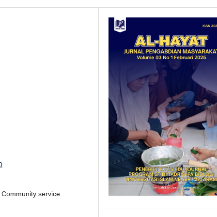
0
e, Community service