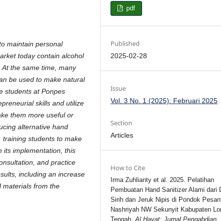
pdf
Published
 to maintain personal
2025-02-28
arket today contain alcohol
ms. At the same time, many
can be used to make natural
Issue
the students at Ponpes
Vol. 3 No. 1 (2025): Februari 2025
reneurial skills and utilize
make them more useful or
Section
ducing alternative hand
Articles
, training students to make
 its implementation, this
nsultation, and practice
How to Cite
sults, including an increase
Irma Zuhlianty et al. 2025. Pelatihan
l materials from the
Pembuatan Hand Sanitizer Alami dari
Sirih dan Jeruk Nipis di Pondok Pesan
Nashriyah NW Sekunyit Kabupaten L
Tengah.
Al Hayat: Jurnal Pengabdian