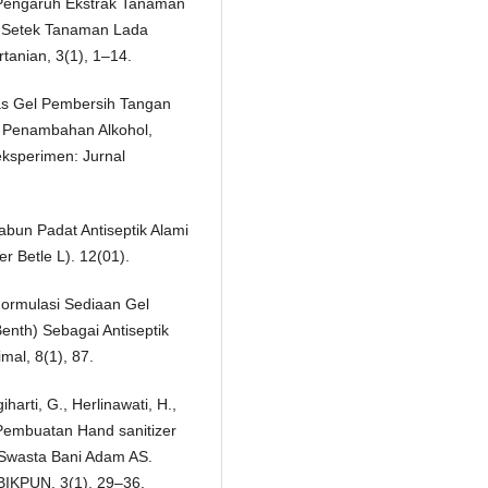
. Pengaruh Ekstrak Tanaman
 Setek Tanaman Lada
tanian, 3(1), 1–14.
itas Gel Pembersih Tangan
n Penambahan Alkohol,
eksperimen: Jurnal
bun Padat Antiseptik Alami
 Betle L). 12(01).
 Formulasi Sediaan Gel
enth) Sebagai Antiseptik
mal, 8(1), 87.
harti, G., Herlinawati, H.,
 Pembuatan Hand sanitizer
 Swasta Bani Adam AS.
IKPUN, 3(1), 29–36.