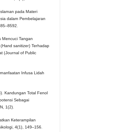
eislaman pada Materi
esia dalam Pembelajaran
8585–8592.
tas Mencuci Tangan
(Hand sanitizer) Terhadap
 (Journal of Public
Pemanfaatan Infusa Lidah
13). Kandungan Total Fenol
otensi Sebagai
, 1(2).
atkan Keterampilan
ikologi, 4(1), 149–156.