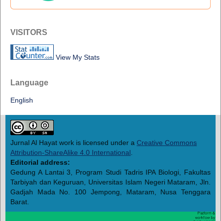
VISITORS
View My Stats
Language
English
Jurnal Al Hayat work is licensed under a
Creative Commons
Attribution-ShareAlike 4.0 International
.
Editorial address:
Gedung A Lantai 3, Program Studi Tadris IPA Biologi, Fakultas
Tarbiyah dan Keguruan, Universitas Islam Negeri Mataram, Jln.
Gadjah Mada No. 100 Jempong, Mataram, Nusa Tenggara
Barat.