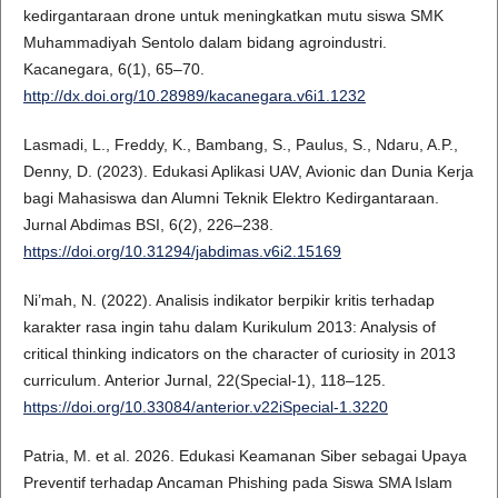
kedirgantaraan drone untuk meningkatkan mutu siswa SMK
Muhammadiyah Sentolo dalam bidang agroindustri.
Kacanegara, 6(1), 65–70.
http://dx.doi.org/10.28989/kacanegara.v6i1.1232
Lasmadi, L., Freddy, K., Bambang, S., Paulus, S., Ndaru, A.P.,
Denny, D. (2023). Edukasi Aplikasi UAV, Avionic dan Dunia Kerja
bagi Mahasiswa dan Alumni Teknik Elektro Kedirgantaraan.
Jurnal Abdimas BSI, 6(2), 226–238.
https://doi.org/10.31294/jabdimas.v6i2.15169
Ni’mah, N. (2022). Analisis indikator berpikir kritis terhadap
karakter rasa ingin tahu dalam Kurikulum 2013: Analysis of
critical thinking indicators on the character of curiosity in 2013
curriculum. Anterior Jurnal, 22(Special-1), 118–125.
https://doi.org/10.33084/anterior.v22iSpecial-1.3220
Patria, M. et al. 2026. Edukasi Keamanan Siber sebagai Upaya
Preventif terhadap Ancaman Phishing pada Siswa SMA Islam