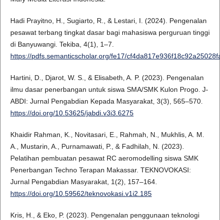
Hadi Prayitno, H., Sugiarto, R., & Lestari, I. (2024). Pengenalan
pesawat terbang tingkat dasar bagi mahasiswa perguruan tinggi
di Banyuwangi. Tekiba, 4(1), 1–7.
https://pdfs.semanticscholar.org/fe17/cf4da817e936f18c92a25028
Hartini, D., Djarot, W. S., & Elisabeth, A. P. (2023). Pengenalan
ilmu dasar penerbangan untuk siswa SMA/SMK Kulon Progo. J-
ABDI: Jurnal Pengabdian Kepada Masyarakat, 3(3), 565–570.
https://doi.org/10.53625/jabdi.v3i3.6275
Khaidir Rahman, K., Novitasari, E., Rahmah, N., Mukhlis, A. M.
A., Mustarin, A., Purnamawati, P., & Fadhilah, N. (2023).
Pelatihan pembuatan pesawat RC aeromodelling siswa SMK
Penerbangan Techno Terapan Makassar. TEKNOVOKASI:
Jurnal Pengabdian Masyarakat, 1(2), 157–164.
https://doi.org/10.59562/teknovokasi.v1i2.185
Kris, H., & Eko, P. (2023). Pengenalan penggunaan teknologi