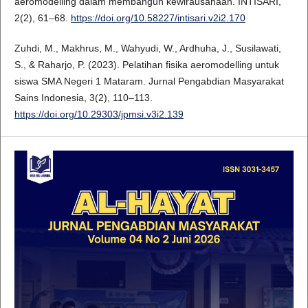
aeromodelling dalam membangun kewirausahaan. INTISARI,
2(2), 61–68.
https://doi.org/10.58227/intisari.v2i2.170
Zuhdi, M., Makhrus, M., Wahyudi, W., Ardhuha, J., Susilawati,
S., & Raharjo, P. (2023). Pelatihan fisika aeromodelling untuk
siswa SMA Negeri 1 Mataram. Jurnal Pengabdian Masyarakat
Sains Indonesia, 3(2), 110–113.
https://doi.org/10.29303/jpmsi.v3i2.139