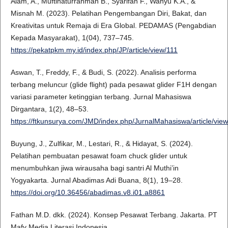
Alam, A., Muftihaturrahmah B., Syarifah F., Wahyu K.A., &
Misnah M. (2023). Pelatihan Pengembangan Diri, Bakat, dan
Kreativitas untuk Remaja di Era Global. PEDAMAS (Pengabdian
Kepada Masyarakat), 1(04), 737–745.
https://pekatpkm.my.id/index.php/JP/article/view/111
Aswan, T., Freddy, F., & Budi, S. (2022). Analisis performa
terbang meluncur (glide flight) pada pesawat glider F1H dengan
variasi parameter ketinggian terbang. Jurnal Mahasiswa
Dirgantara, 1(2), 48–53.
https://ftkunsurya.com/JMD/index.php/JurnalMahasiswa/article/vie
Buyung, J., Zulfikar, M., Lestari, R., & Hidayat, S. (2024).
Pelatihan pembuatan pesawat foam chuck glider untuk
menumbuhkan jiwa wirausaha bagi santri Al Muthi’in
Yogyakarta. Jurnal Abadimas Adi Buana, 8(1), 19–28.
https://doi.org/10.36456/abadimas.v8.i01.a8861
Fathan M.D. dkk. (2024). Konsep Pesawat Terbang. Jakarta. PT
Mafy Media Literasi Indonesia.