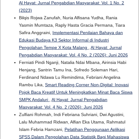
Al Hayat: Jurnal Pengabdian Masyarakat: Vol. 1 No. 2
(2023)
Bilqis Rojwa Zanufah, Nuria Alfisana Yudha, Rania
Yasmin Mumtaza, Raply Hasta Gracia Permana, Tiara
Safira Anggraini,
Implementasi Penilaian Bahaya dan
Edukasi Budaya K3 Sektor Informal di Industri
Pengolahan Tempe X Kota Malang
,
Al Hayat: Jurnal
Pengabdian Masyarakat: Vol. 4 No. 2 (2026): Juni 2026
Ferniati Pindi Nganji, Natalia Ndai Mbana, Airinsia Habi
Henjang, Santrin Tamu Ina, Sofredo Soleman Hari,
Ferdinand Ndawa Lu Remindima, Febriani Angelina
Rambu Lika,
Smart Reading Corner Non-Digital: Inovasi
Pojok Baca Kreatif Untuk Meningkatkan Minat Baca Siswa
SMPK Andaluri
,
Al Hayat: Jurnal Pengabdian
Masyarakat: Vol. 4 No. 2 (2026): Juni 2026
Zulfiani Rohmah, Indi Febriana Suhriani, Dwi Agustini,
Lalu Muhammad Ridwan, Alfian Eka Utama, Rahmatul
Islam Febria Hamzani,
Pelatihan Penggunaan Aplikasi
SPSS Dalam Pengolahan Data Statistik Bagi Mahasiswa