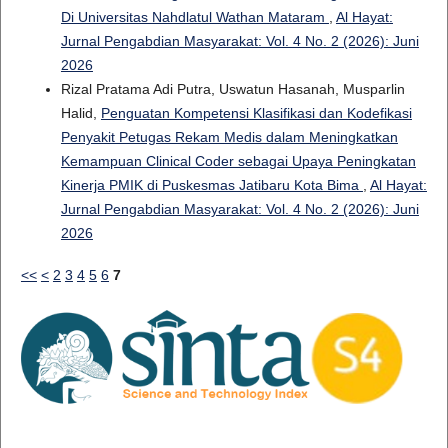
Di Universitas Nahdlatul Wathan Mataram
,
Al Hayat:
Jurnal Pengabdian Masyarakat: Vol. 4 No. 2 (2026): Juni
2026
Rizal Pratama Adi Putra, Uswatun Hasanah, Musparlin
Halid,
Penguatan Kompetensi Klasifikasi dan Kodefikasi
Penyakit Petugas Rekam Medis dalam Meningkatkan
Kemampuan Clinical Coder sebagai Upaya Peningkatan
Kinerja PMIK di Puskesmas Jatibaru Kota Bima
,
Al Hayat:
Jurnal Pengabdian Masyarakat: Vol. 4 No. 2 (2026): Juni
2026
<<
<
2
3
4
5
6
7