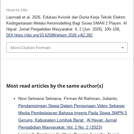
How to Cite
Lasmadi et al. 2026. Edukasi Avionik dan Dunia Kerja Teknik Elektro
Kedirgantaraan Melalui Aeromodelling Bagi Siswa SMAN 2 Playen.
Al
Hayat: Jurnal Pengabdian Masyarakat
. 4, 2 (Jun. 2026), 100–108
.
DOI:https://doi.org/10.62588/ahjpm.2026.v4i2.282
.
More Citation Formats
Most read articles by the same author(s)
Novi Selviana Selviana, Firman Ali Rahman, Julianto,
Pendampingan Siswa Dalam Pengunaan Video Sebagai
Media Pembelajaran Bahasa Inggris Pada Siswa SMPN 5
Gerung, Kabupaten Lombok Barat
,
Al Hayat: Jurnal
Pengabdian Masyarakat: Vol. 1 No. 2 (2023)