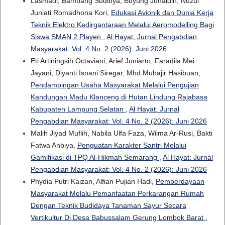
Lasmadi, Bambang Sudibya, Buyung Junaidin, Nuzul
Juniati Romadhona Kori,
Edukasi Avionik dan Dunia Kerja
Teknik Elektro Kedirgantaraan Melalui Aeromodelling Bagi
Siswa SMAN 2 Playen
,
Al Hayat: Jurnal Pengabdian
Masyarakat: Vol. 4 No. 2 (2026): Juni 2026
Eti Artiningsih Octaviani, Arief Juniarto, Faradila Mei
Jayani, Diyanti Isnani Siregar, Mhd Muhajir Hasibuan,
Pendampingan Usaha Masyarakat Melalui Pengujian
Kandungan Madu Klanceng di Hutan Lindung Rajabasa
Kabupaten Lampung Selatan
,
Al Hayat: Jurnal
Pengabdian Masyarakat: Vol. 4 No. 2 (2026): Juni 2026
Malih Jiyad Muflih, Nabila Ulfa Faza, Wilma Ar-Rusi, Bakti
Fatwa Anbiya,
Penguatan Karakter Santri Melalui
Gamifikasi di TPQ Al-Hikmah Semarang
,
Al Hayat: Jurnal
Pengabdian Masyarakat: Vol. 4 No. 2 (2026): Juni 2026
Phydia Putri Kaizan, Alfian Pujian Hadi,
Pemberdayaan
Masyarakat Melalu Pemanfaatan Perkarangan Rumah
Dengan Teknik Budidaya Tanaman Sayur Secara
Vertikultur Di Desa Babussalam Gerung Lombok Barat
,