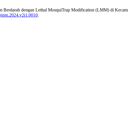
emam Berdarah dengan Lethal MosquiTrap Modification (LMM) di Kec
ahjpm.2024.v2i1.0010
.